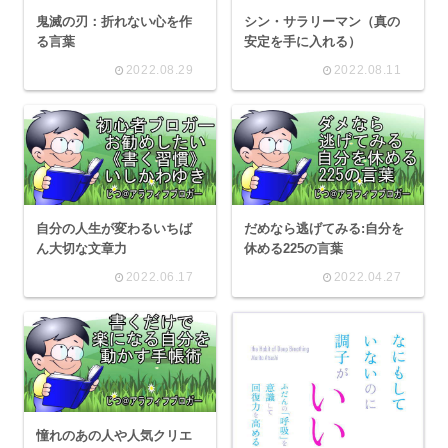
鬼滅の刃：折れない心を作
シン・サラリーマン（真の
る言葉
安定を手に入れる）
2022.08.29
2022.08.11
自分の人生が変わるいちば
だめなら逃げてみる:自分を
ん大切な文章力
休める225の言葉
2022.06.17
2022.04.27
憧れのあの人や人気クリエ