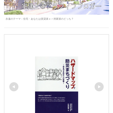
永遠のテーマ：住宅・あなたは賃貸派ｏｒ持家派のどっち？