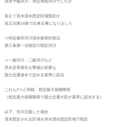
洪水予報河川・水位周知河川でしたが
加えて洪水浸水想定区域指定が
改正法第14条で出来る事になりました
☆特定都市河川浸水被害対策法
第三条第一項規定の指定河川
☆一級河川・二級河川など
洪水災害発生を警戒が必要な
国土交通省令で定める基準に該当
これら2つと同様、想定最大規模降雨
（想定最大規模降雨で国土交通大臣が基準に該当する）
以下、河川氾濫した場合
浸水想定される区域を洪水浸水想定区域で指定