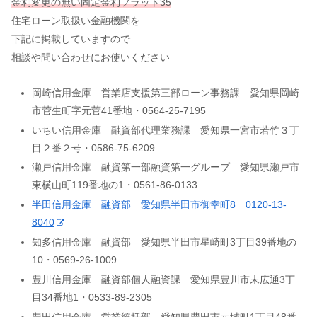
金利変更の無い固定金利フラット35
住宅ローン取扱い金融機関を
下記に掲載していますので
相談や問い合わせにお使いください
岡崎信用金庫 営業店支援第三部ローン事務課 愛知県岡崎
市菅生町字元菅41番地・0564-25-7195
いちい信用金庫 融資部代理業務課 愛知県一宮市若竹３丁
目２番２号・0586-75-6209
瀬戸信用金庫 融資第一部融資第一グループ 愛知県瀬戸市
東横山町119番地の1・0561-86-0133
半田信用金庫 融資部 愛知県半田市御幸町8 0120-13-
8040
知多信用金庫 融資部 愛知県半田市星崎町3丁目39番地の
10・0569-26-1009
豊川信用金庫 融資部個人融資課 愛知県豊川市末広通3丁
目34番地1・0533-89-2305
豊田信用金庫 営業統括部 愛知県豊田市元城町1丁目48番