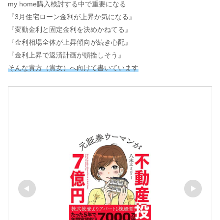
my home購入検討する中で重要になる
『3月住宅ローン金利が上昇か気になる』
『変動金利と固定金利を決めかねてる』
『金利相場全体が上昇傾向が続き心配』
『金利上昇で返済計画が頓挫しそう』
そんな貴方（貴女）へ向けて書いています