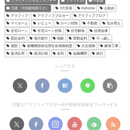
ファイナンシャルプランナー
フラット35
不動産
宅建（宅地建物取引士）
3大疾病
myhome
お勧め
アラフィフ
アラフィフブロガー
アラフィフブログ
マイホーム
レビュー
ローン控除
不動産
住み替え
住宅ローン
住宅ローン控除
住宅解体
信用金庫
固定金利
地方銀行
地銀
変動金利
引っ越し
感想
新機構団体信用生命保険制度
火災保険
解体工事
返済比率
返済計画
金利
金融機関
銀行
シェアする
宅建士アラフィーブロガー@不動産投資家をフォローする