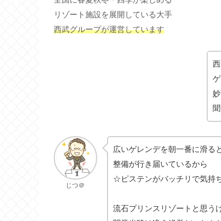
リゾート施設を展開している大手
西武グループが運営しています
西
ゲ
妙
聞
広いゲレンデを朝一番に滑る
整備が行き届いているから
☆ピステンがバッチリで気持
じつ＠
流石プリンスリゾートと思う