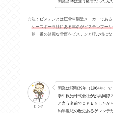
開業当時は違う経営だったん
☆注：ピステンとは圧雪車製造メーカーである
ケースポーラ社にある車名がピステンブーリ
朝一番の綺麗な雪面をピステンと呼ぶ様にな
開業は昭和39年（1964年）で
泰生観光株式会社が妙高国際
と言う名前でＯＰＥＮしたか
じつ＠
約半世紀の歴史あるゲレンデ