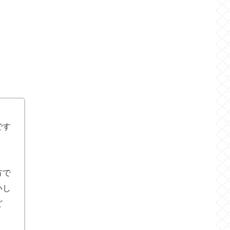
です
方で
たいし
ど