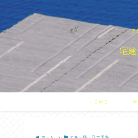
ア
宅建
ＨＯＭＥ
サ
ホーム
スキー場・日本国内