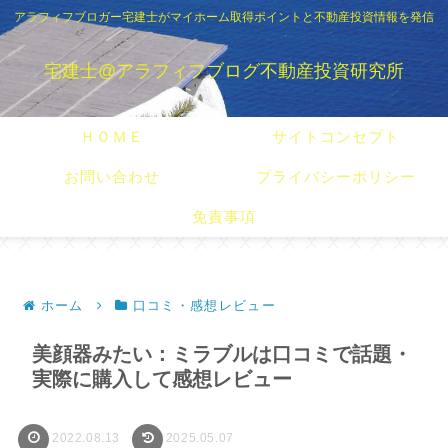
アラフィフブロガー宅建士がマイホーム取得ポイントと不動産投資情報を発信
宅建士@アラフィフブログ不動産投資研究所
ＨＯＭＥ
サイトコンセプト
お問い合わせ
プライバシーポリシー
免責事項
ホーム
口コミ・感想レビュー
美顔器みたい：ミラブルは口コミで話題・
実際に購入して感想レビュー
2022.08.13
2025.05.07