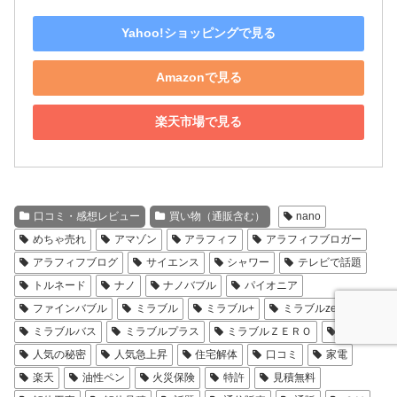
Yahoo!ショッピングで見る
Amazonで見る
楽天市場で見る
口コミ・感想レビュー
買い物（通販含む）
nano
めちゃ売れ
アマゾン
アラフィフ
アラフィフブロガー
アラフィフブログ
サイエンス
シャワー
テレビで話題
トルネード
ナノ
ナノバブル
パイオニア
ファインバブル
ミラブル
ミラブル+
ミラブルzero
ミラブルバス
ミラブルプラス
ミラブルＺＥＲＯ
ヤフー
人気の秘密
人気急上昇
住宅解体
口コミ
家電
楽天
油性ペン
火災保険
特許
見積無料