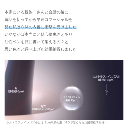
本家にいる親族Ｆさんと会話の後に
電話を切ってから早速コマーシャルを
見た私はＣＭの内容に衝撃を受けました
いやなかば本当にと疑心暗鬼さえあり
油性ペンを顔に書いて消えるの？と
思い色々と調べ上げた結果納得しました
ウルトラファインバブルとは､1μm未満の泡（ISOで定められた国際標準規格）