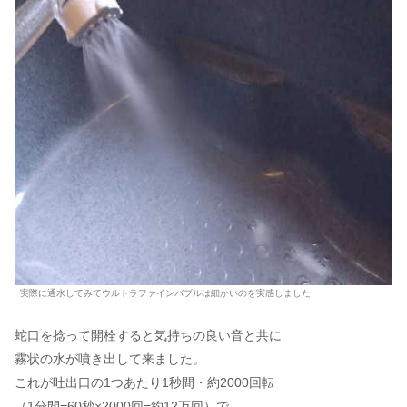
実際に通水してみてウルトラファインバブルは細かいのを実感しました
蛇口を捻って開栓すると気持ちの良い音と共に
霧状の水が噴き出して来ました。
これが吐出口の1つあたり1秒間・約2000回転
（1分間=60秒×2000回=約12万回）で