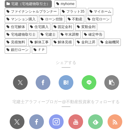
宅建（宅地建物取引士）
myhome
ファイナンシャルプランナー
フラット35
マイホーム
マンション購入
ローン控除
不動産
住宅ローン
住宅解体
住宅購入
固定金利
変動金利
宅地建物取引士
宅建士
年末調整
確定申告
見積無料
解体工事
解体見積
金利上昇
金融機関
銀行ローン
ＦＰ
シェアする
宅建士アラフィーブロガー@不動産投資家をフォローする