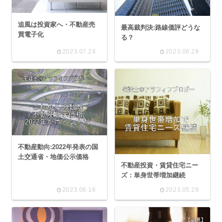
追風は投資家へ・不動産売
最高裁判決:路線価評どうな
買電子化
る？
2023.07.24
2023.06.29
不動産動向:2022年発表の国
土交通省・地価公示価格
不動産投資・賃貸住宅ニー
ズ：単身世帯増加継続
2023.06.16
2023.05.29