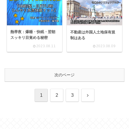
熱帯夜：爆睡・快眠・翌朝
不動産は外国人土地保有規
スッキリ目覚める秘密
制はある
2023.08.11
2023.08.09
次のページ
次
1
2
3
へ