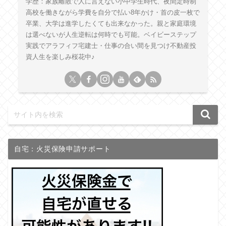
学歴：家族離散で人に言えない小中学生時代、夜間定時制
高校を働きながら学費を自分で払い8年かけ・首の皮一枚で
卒業、大学は進学したくても出来なかった。親と家庭環境
は選べないが人生逆転は何時でも可能。ベイビーステップ
実践でアラフィフ宅建士・仕事の合い間を見つけ不動産投
資人生を楽しみ桜花中♪
自宅：火災保険申請サポート