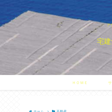
ア
宅建
ＨＯＭＥ
サ
ホーム
不動産