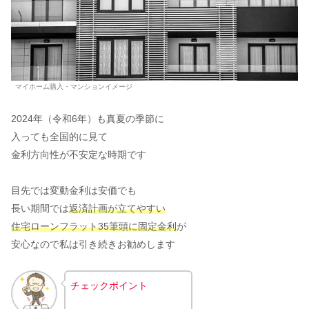
マイホーム購入・マンションイメージ
2024年（令和6年）も真夏の季節に
入っても全国的に見て
金利方向性が不安定な時期です
目先では変動金利は安価でも
長い期間では
返済計画が立てやすい
住宅ローンフラット35筆頭に固定金利
が
安心なので私は引き続きお勧めします
チェックポイント