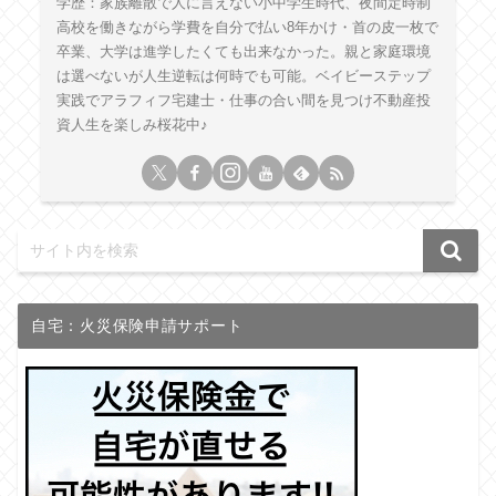
学歴：家族離散で人に言えない小中学生時代、夜間定時制
高校を働きながら学費を自分で払い8年かけ・首の皮一枚で
卒業、大学は進学したくても出来なかった。親と家庭環境
は選べないが人生逆転は何時でも可能。ベイビーステップ
実践でアラフィフ宅建士・仕事の合い間を見つけ不動産投
資人生を楽しみ桜花中♪
自宅：火災保険申請サポート