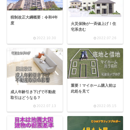
税制改正大綱概要：令和4年
度
火災保険が一斉値上げ！住
宅系含む
2022.10.30
2022.07.26
重要！マイホーム購入前は
此処を見て
成人年齢引き下げで不動産
取引はどうなる？
2022.07.13
2022.05.15