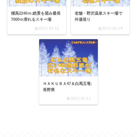
標高2240ｍ:絶景を望み最長
老舗・野沢温泉スキー場で
7000ｍ滑れるスキー場
外湯巡り
2022.03.31
2022.03.19
ＨＡＫＵＢＡ47＆白馬五竜:
長野県
2022.03.11