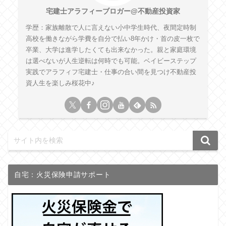
宅建士アラフィーブロガー@不動産投資家
学歴：家族離散で人に言えない小中学生時代、夜間定時制
高校を働きながら学費を自分で払い8年かけ・首の皮一枚で
卒業、大学は進学したくても出来なかった。親と家庭環境
は選べないが人生逆転は何時でも可能。ベイビーステップ
実践でアラフィフ宅建士・仕事の合い間を見つけ不動産投
資人生を楽しみ桜花中♪
自宅：火災保険申請サポート