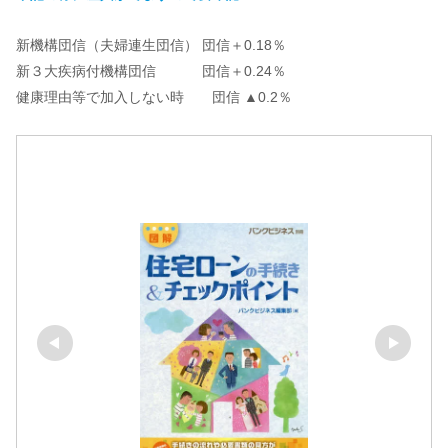
新機構団信（夫婦連生団信） 団信＋0.18％
新３大疾病付機構団信 団信＋0.24％
健康理由等で加入しない時 団信 ▲0.2％