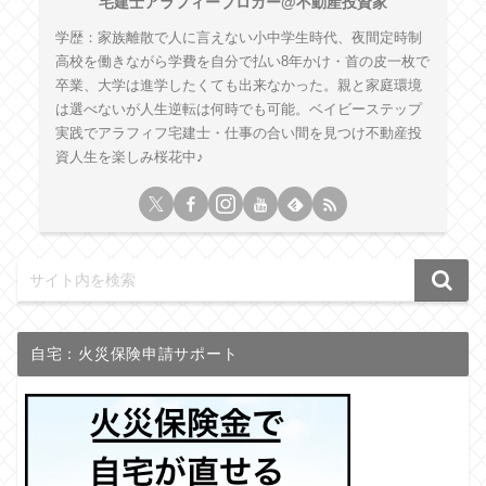
宅建士アラフィーブロガー@不動産投資家
学歴：家族離散で人に言えない小中学生時代、夜間定時制
高校を働きながら学費を自分で払い8年かけ・首の皮一枚で
卒業、大学は進学したくても出来なかった。親と家庭環境
は選べないが人生逆転は何時でも可能。ベイビーステップ
実践でアラフィフ宅建士・仕事の合い間を見つけ不動産投
資人生を楽しみ桜花中♪
自宅：火災保険申請サポート