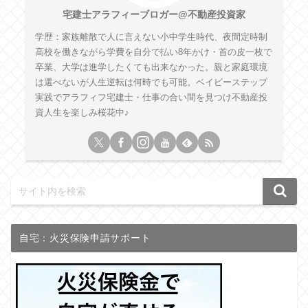
宅建士アラフィーブロガー@不動産投資家
学歴：家族離散で人に言えない小中学生時代、夜間定時制
高校を働きながら学費を自分で払い8年かけ・首の皮一枚で
卒業、大学は進学したくても出来なかった。親と家庭環境
は選べないが人生逆転は何時でも可能。ベイビーステップ
実践でアラフィフ宅建士・仕事の合い間を見つけ不動産投
資人生を楽しみ桜花中♪
自宅：火災保険申請サポート