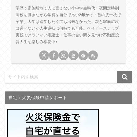
学歴：家族離散で人に言えない小中学生時代、夜間定時制
高校を働きながら学費を自分で払い8年かけ・首の皮一枚で
卒業、大学は進学したくても出来なかった。親と家庭環境
は選べないが人生逆転は何時でも可能。ベイビーステップ
実践でアラフィフ宅建士・仕事の合い間を見つけ不動産投
資人生を楽しみ桜花中♪
自宅：火災保険申請サポート