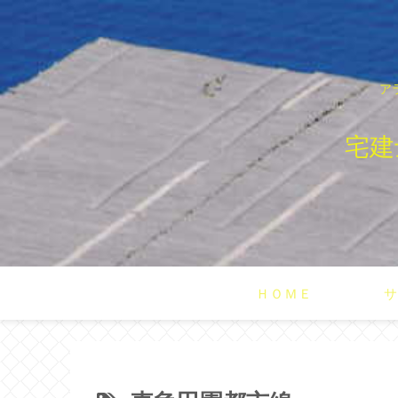
ア
宅建
ＨＯＭＥ
サ