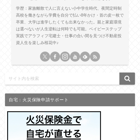
学歴：家族離散で人に言えない小中学生時代、夜間定時制
高校を働きながら学費を自分で払い8年かけ・首の皮一枚で
卒業、大学は進学したくても出来なかった。親と家庭環境
は選べないが人生逆転は何時でも可能。ベイビーステップ
実践でアラフィフ宅建士・仕事の合い間を見つけ不動産投
資人生を楽しみ桜花中♪
自宅：火災保険申請サポート