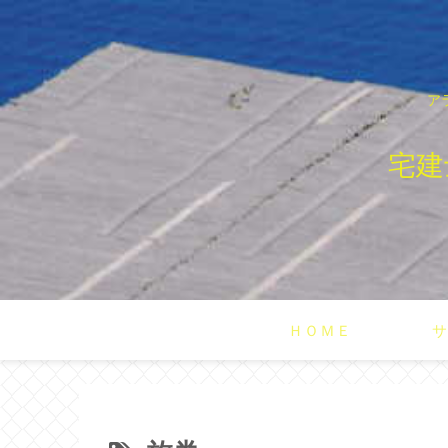
ア
宅建
ＨＯＭＥ
サ