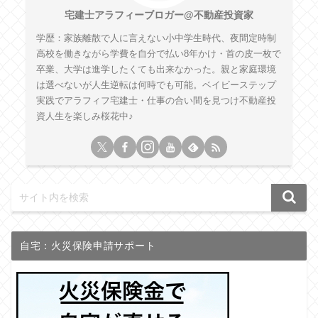
宅建士アラフィーブロガー@不動産投資家
学歴：家族離散で人に言えない小中学生時代、夜間定時制
高校を働きながら学費を自分で払い8年かけ・首の皮一枚で
卒業、大学は進学したくても出来なかった。親と家庭環境
は選べないが人生逆転は何時でも可能。ベイビーステップ
実践でアラフィフ宅建士・仕事の合い間を見つけ不動産投
資人生を楽しみ桜花中♪
自宅：火災保険申請サポート