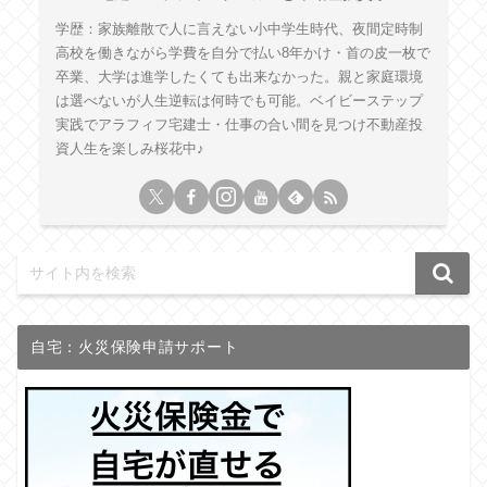
学歴：家族離散で人に言えない小中学生時代、夜間定時制
高校を働きながら学費を自分で払い8年かけ・首の皮一枚で
卒業、大学は進学したくても出来なかった。親と家庭環境
は選べないが人生逆転は何時でも可能。ベイビーステップ
実践でアラフィフ宅建士・仕事の合い間を見つけ不動産投
資人生を楽しみ桜花中♪
自宅：火災保険申請サポート