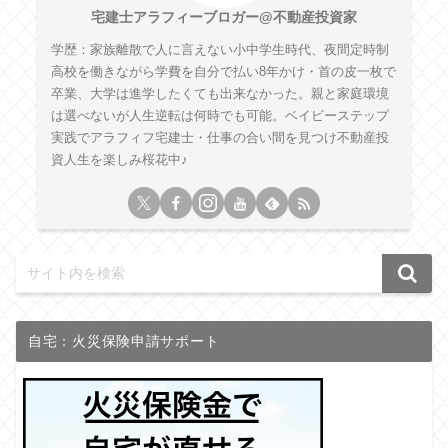
宅建士アラフィーブロガー@不動産投資家
学歴：家族離散で人に言えない小中学生時代、夜間定時制
高校を働きながら学費を自分で払い8年かけ・首の皮一枚で
卒業、大学は進学したくても出来なかった。親と家庭環境
は選べないが人生逆転は何時でも可能。ベイビーステップ
実践でアラフィフ宅建士・仕事の合い間を見つけ不動産投
資人生を楽しみ桜花中♪
自宅：火災保険申請サポート