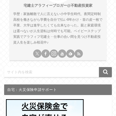
宅建士アラフィーブロガー@不動産投資家
学歴：家族離散で人に言えない小中学生時代、夜間定時制
高校を働きながら学費を自分で払い8年かけ・首の皮一枚で
卒業、大学は進学したくても出来なかった。親と家庭環境
は選べないが人生逆転は何時でも可能。ベイビーステップ
実践でアラフィフ宅建士・仕事の合い間を見つけ不動産投
資人生を楽しみ桜花中♪
自宅：火災保険申請サポート