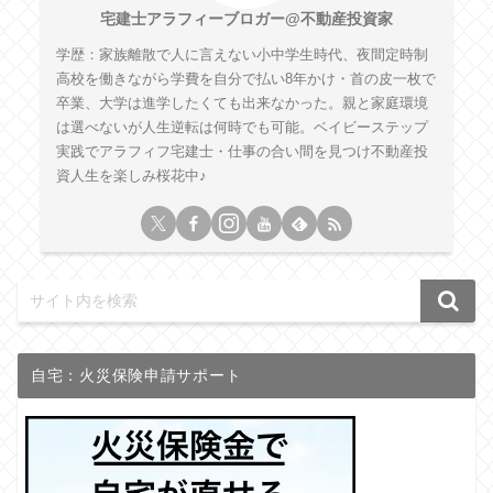
宅建士アラフィーブロガー@不動産投資家
学歴：家族離散で人に言えない小中学生時代、夜間定時制
高校を働きながら学費を自分で払い8年かけ・首の皮一枚で
卒業、大学は進学したくても出来なかった。親と家庭環境
は選べないが人生逆転は何時でも可能。ベイビーステップ
実践でアラフィフ宅建士・仕事の合い間を見つけ不動産投
資人生を楽しみ桜花中♪
自宅：火災保険申請サポート