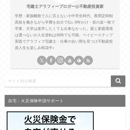
宅建士アラフィーブロガー@不動産投資家
学歴：家族離散で人に言えない小中学生時代、夜間定時制
高校を働きながら学費を自分で払い8年かけ・首の皮一枚で
卒業、大学は進学したくても出来なかった。親と家庭環境
は選べないが人生逆転は何時でも可能。ベイビーステップ
実践でアラフィフ宅建士・仕事の合い間を見つけ不動産投
資人生を楽しみ桜花中♪
自宅：火災保険申請サポート