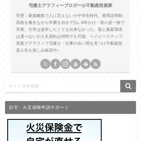
宅建士アラフィーブロガー@不動産投資家
学歴：家族離散で人に言えない小中学生時代、夜間定時制
高校を働きながら学費を自分で払い8年かけ・首の皮一枚で
卒業、大学は進学したくても出来なかった。親と家庭環境
は選べないが人生逆転は何時でも可能。ベイビーステップ
実践でアラフィフ宅建士・仕事の合い間を見つけ不動産投
資人生を楽しみ桜花中♪
自宅：火災保険申請サポート