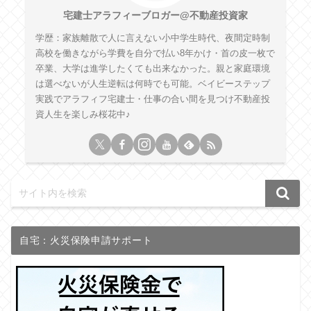
宅建士アラフィーブロガー@不動産投資家
学歴：家族離散で人に言えない小中学生時代、夜間定時制
高校を働きながら学費を自分で払い8年かけ・首の皮一枚で
卒業、大学は進学したくても出来なかった。親と家庭環境
は選べないが人生逆転は何時でも可能。ベイビーステップ
実践でアラフィフ宅建士・仕事の合い間を見つけ不動産投
資人生を楽しみ桜花中♪
自宅：火災保険申請サポート