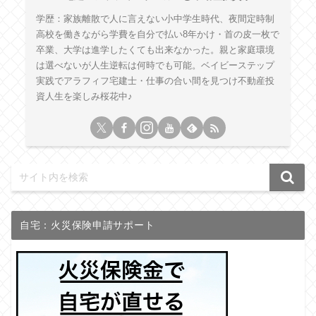
学歴：家族離散で人に言えない小中学生時代、夜間定時制
高校を働きながら学費を自分で払い8年かけ・首の皮一枚で
卒業、大学は進学したくても出来なかった。親と家庭環境
は選べないが人生逆転は何時でも可能。ベイビーステップ
実践でアラフィフ宅建士・仕事の合い間を見つけ不動産投
資人生を楽しみ桜花中♪
自宅：火災保険申請サポート