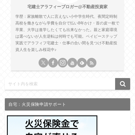
宅建士アラフィーブロガー@不動産投資家
学歴：家族離散で人に言えない小中学生時代、夜間定時制
高校を働きながら学費を自分で払い8年かけ・首の皮一枚で
卒業、大学は進学したくても出来なかった。親と家庭環境
は選べないが人生逆転は何時でも可能。ベイビーステップ
実践でアラフィフ宅建士・仕事の合い間を見つけ不動産投
資人生を楽しみ桜花中♪
自宅：火災保険申請サポート