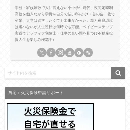
学歴：家族離散で人に言えない小中学生時代、夜間定時制
高校を働きながら学費を自分で払い8年かけ・首の皮一枚で
卒業、大学は進学したくても出来なかった。親と家庭環境
は選べないが人生逆転は何時でも可能。ベイビーステップ
実践でアラフィフ宅建士・仕事の合い間を見つけ不動産投
資人生を楽しみ桜花中♪
自宅：火災保険申請サポート