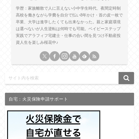
学歴：家族離散で人に言えない小中学生時代、夜間定時制
高校を働きながら学費を自分で払い8年かけ・首の皮一枚で
卒業、大学は進学したくても出来なかった。親と家庭環境
は選べないが人生逆転は何時でも可能。ベイビーステップ
実践でアラフィフ宅建士・仕事の合い間を見つけ不動産投
資人生を楽しみ桜花中♪
自宅：火災保険申請サポート