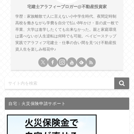
宅建士アラフィーブロガー@不動産投資家
学歴：家族離散で人に言えない小中学生時代、夜間定時制
高校を働きながら学費を自分で払い8年かけ・首の皮一枚で
卒業、大学は進学したくても出来なかった。親と家庭環境
は選べないが人生逆転は何時でも可能。ベイビーステップ
実践でアラフィフ宅建士・仕事の合い間を見つけ不動産投
資人生を楽しみ桜花中♪
自宅：火災保険申請サポート