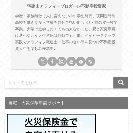
宅建士アラフィーブロガー@不動産投資家
学歴：家族離散で人に言えない小中学生時代、夜間定時制
高校を働きながら学費を自分で払い8年かけ・首の皮一枚で
卒業、大学は進学したくても出来なかった。親と家庭環境
は選べないが人生逆転は何時でも可能。ベイビーステップ
実践でアラフィフ宅建士・仕事の合い間を見つけ不動産投
資人生を楽しみ桜花中♪
自宅：火災保険申請サポート