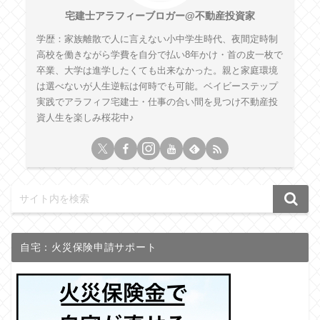
宅建士アラフィーブロガー@不動産投資家
学歴：家族離散で人に言えない小中学生時代、夜間定時制
高校を働きながら学費を自分で払い8年かけ・首の皮一枚で
卒業、大学は進学したくても出来なかった。親と家庭環境
は選べないが人生逆転は何時でも可能。ベイビーステップ
実践でアラフィフ宅建士・仕事の合い間を見つけ不動産投
資人生を楽しみ桜花中♪
自宅：火災保険申請サポート