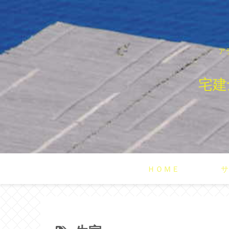
ア
宅建
ＨＯＭＥ
サ