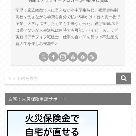
宅建士アラフィーブロガー@不動産投資家
学歴：家族離散で人に言えない小中学生時代、夜間定時制
高校を働きながら学費を自分で払い8年かけ・首の皮一枚で
卒業、大学は進学したくても出来なかった。親と家庭環境
は選べないが人生逆転は何時でも可能。ベイビーステップ
実践でアラフィフ宅建士・仕事の合い間を見つけ不動産投
資人生を楽しみ桜花中♪
自宅：火災保険申請サポート