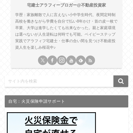
宅建士アラフィーブロガー@不動産投資家
学歴：家族離散で人に言えない小中学生時代、夜間定時制
高校を働きながら学費を自分で払い8年かけ・首の皮一枚で
卒業、大学は進学したくても出来なかった。親と家庭環境
は選べないが人生逆転は何時でも可能。ベイビーステップ
実践でアラフィフ宅建士・仕事の合い間を見つけ不動産投
資人生を楽しみ桜花中♪
自宅：火災保険申請サポート