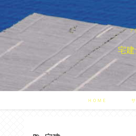
ア
宅建
ＨＯＭＥ
サ