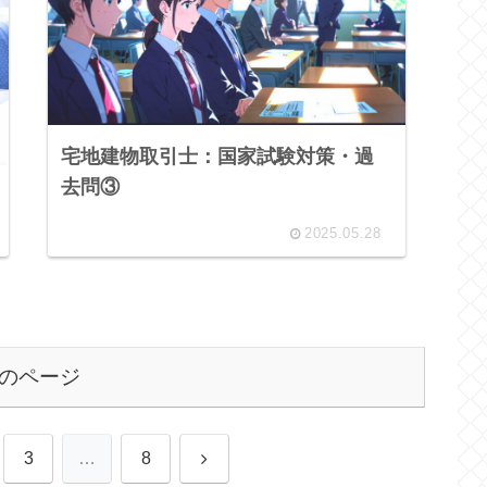
宅地建物取引士：国家試験対策・過
去問③
2025.05.28
のページ
次
3
…
8