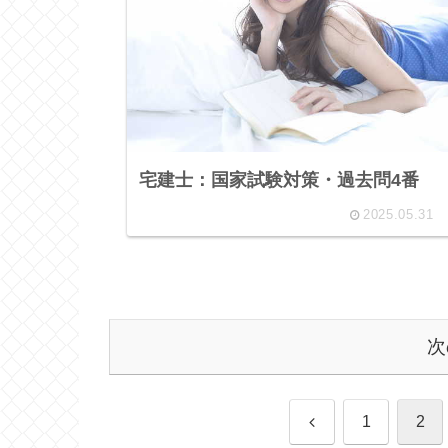
宅建士：国家試験対策・過去問4番
2025.05.31
次
前
1
2