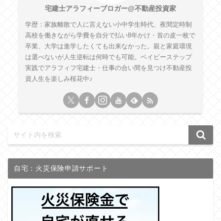
宅建士アラフィーブロガー@不動産投資家
学歴：家族離散で人に言えない小中学生時代、夜間定時制
高校を働きながら学費を自分で払い8年かけ・首の皮一枚で
卒業、大学は進学したくても出来なかった。親と家庭環境
は選べないが人生逆転は何時でも可能。ベイビーステップ
実践でアラフィフ宅建士・仕事の合い間を見つけ不動産投
資人生を楽しみ桜花中♪
自宅：火災保険申請サポート