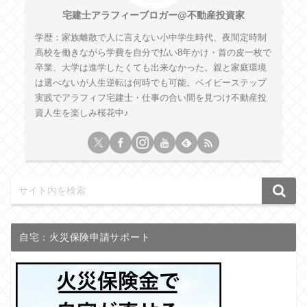
宅建士アラフィーブロガー@不動産投資家
学歴：家族離散で人に言えない小中学生時代、夜間定時制
高校を働きながら学費を自分で払い8年かけ・首の皮一枚で
卒業、大学は進学したくても出来なかった。親と家庭環境
は選べないが人生逆転は何時でも可能。ベイビーステップ
実践でアラフィフ宅建士・仕事の合い間を見つけ不動産投
資人生を楽しみ桜花中♪
自宅：火災保険申請サポート