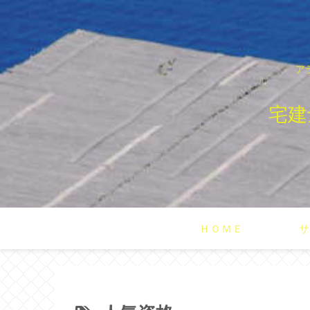
ア
宅建
ＨＯＭＥ
サ