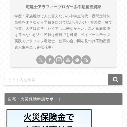
宅建士アラフィーブロガー@不動産投資家
学歴：家族離散で人に言えない小中学生時代、夜間定時制
高校を働きながら学費を自分で払い8年かけ・首の皮一枚で
卒業、大学は進学したくても出来なかった。親と家庭環境
は選べないが人生逆転は何時でも可能。ベイビーステップ
実践でアラフィフ宅建士・仕事の合い間を見つけ不動産投
資人生を楽しみ桜花中♪
自宅：火災保険申請サポート