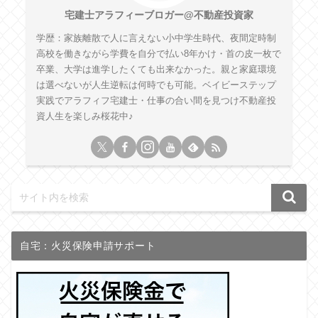
宅建士アラフィーブロガー@不動産投資家
学歴：家族離散で人に言えない小中学生時代、夜間定時制
高校を働きながら学費を自分で払い8年かけ・首の皮一枚で
卒業、大学は進学したくても出来なかった。親と家庭環境
は選べないが人生逆転は何時でも可能。ベイビーステップ
実践でアラフィフ宅建士・仕事の合い間を見つけ不動産投
資人生を楽しみ桜花中♪
自宅：火災保険申請サポート