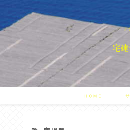
ア
宅建
ＨＯＭＥ
サ