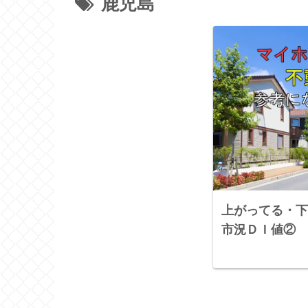
鹿児島
上がってる・下
市況ＤＩ値②