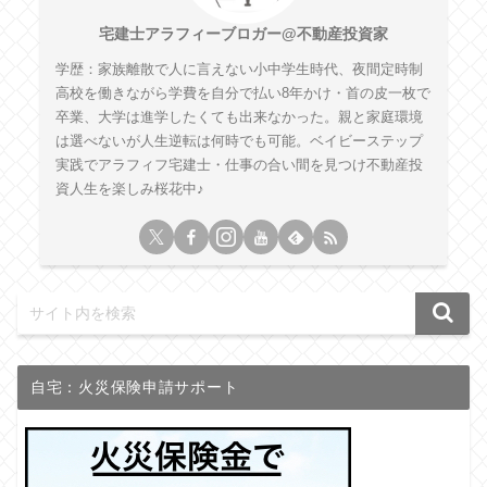
宅建士アラフィーブロガー@不動産投資家
学歴：家族離散で人に言えない小中学生時代、夜間定時制
高校を働きながら学費を自分で払い8年かけ・首の皮一枚で
卒業、大学は進学したくても出来なかった。親と家庭環境
は選べないが人生逆転は何時でも可能。ベイビーステップ
実践でアラフィフ宅建士・仕事の合い間を見つけ不動産投
資人生を楽しみ桜花中♪
自宅：火災保険申請サポート