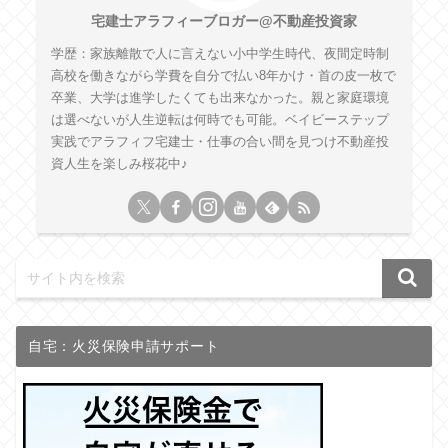
宅建士アラフィーブロガー@不動産投資家
学歴：家族離散で人に言えない小中学生時代、夜間定時制
高校を働きながら学費を自分で払い8年かけ・首の皮一枚で
卒業、大学は進学したくても出来なかった。親と家庭環境
は選べないが人生逆転は何時でも可能。ベイビーステップ
実践でアラフィフ宅建士・仕事の合い間を見つけ不動産投
資人生を楽しみ桜花中♪
自宅：火災保険申請サポート