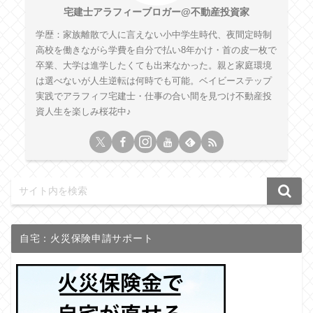
宅建士アラフィーブロガー@不動産投資家
学歴：家族離散で人に言えない小中学生時代、夜間定時制
高校を働きながら学費を自分で払い8年かけ・首の皮一枚で
卒業、大学は進学したくても出来なかった。親と家庭環境
は選べないが人生逆転は何時でも可能。ベイビーステップ
実践でアラフィフ宅建士・仕事の合い間を見つけ不動産投
資人生を楽しみ桜花中♪
自宅：火災保険申請サポート