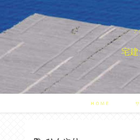
ア
宅建
ＨＯＭＥ
サ